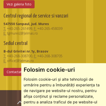
Vezi galeria foto
Centrul regional de service si vanzari
547550 Sanpaul, jud. Mures
T:
+40-265-261499,
F:
+40-265-458039
E:
tgmures[@]elmas.ro
Sediul central
B-dul Grivitei nr.1y, Brasov
T:
+40-268-308700,
F:
+40-268-308705
E:
office[@]elmas.ro
Folosim cookie-uri
Contactati-ne
Folosim cookie-uri și alte tehnologii de
urmărire pentru a îmbunătăți experiența ta
de navigare pe website-ul nostru, pentru
afișa conținut și reclame personalizate,
pentru a analiza traficul de pe website-ul
1234.ro
stivuitoare.ro
podurirulante.ro