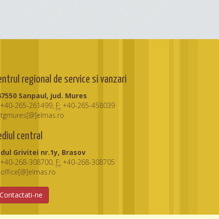
entrul regional de service si vanzari
47550 Sanpaul, jud. Mures
+40-265-261499,
F:
+40-265-458039
tgmures[@]elmas.ro
ediul central
dul Grivitei nr.1y, Brasov
+40-268-308700,
F:
+40-268-308705
office[@]elmas.ro
Contactati-ne