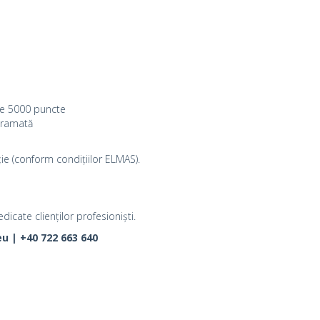
re 5000 puncte
gramată
ție (conform condițiilor ELMAS).
dicate clienților profesioniști.
u | +40 722 663 640