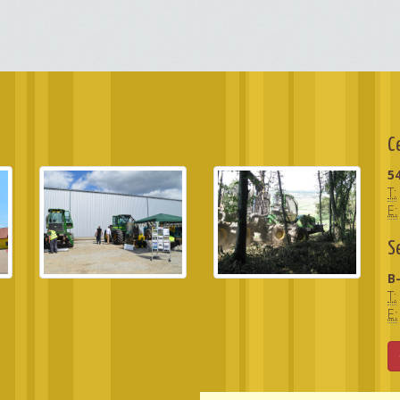
C
5
T:
E:
S
B-
T:
E: